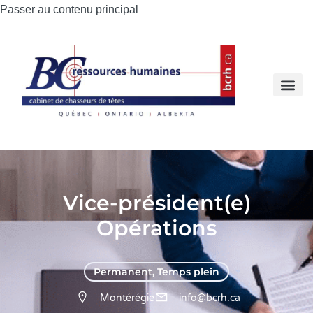
Passer au contenu principal
Vice-président(e)
Opérations
Permanent
,
Temps plein
Montérégie
info@bcrh.ca