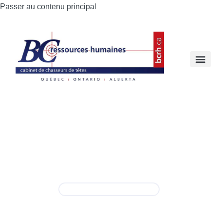
Passer au contenu principal
Chef de l’exploitation
(COO)
Permanent
,
Temps plein
Montérégie
info@bcrh.ca