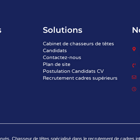
s
Solutions
N
Cabinet de chasseurs de têtes
Candidats
Contactez-nous
Plan de site
Postulation Candidats CV
Recrutement cadres supérieurs
s. Chasseur de têtes spécialisé dans le recrutement de cadres int