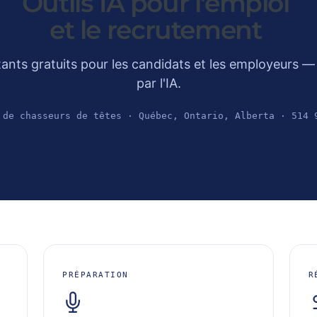
Outils
IA
pour
l'emploi
et
le
recrutement
tants gratuits pour les candidats et les employeurs —
par l'IA.
 de chasseurs de têtes · Québec, Ontario, Alberta · 514 
PRÉPARATION
R