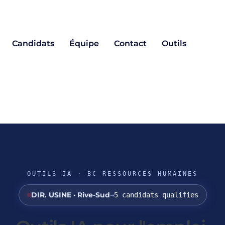
Candidats
Équipe
Contact
Outils
OUTILS IA · BC RESSOURCES HUMAINES
CONTROLEUR · Laval
→
shortlist en 8 jours