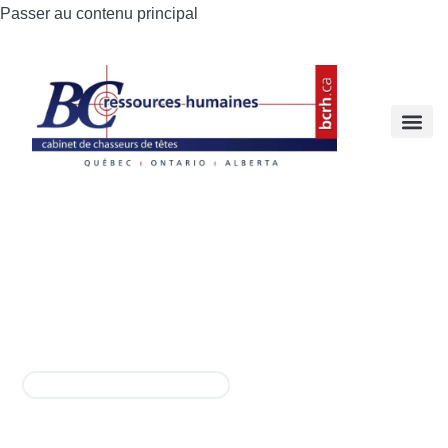
Passer au contenu principal
Coordonnateur(trice) SST
Permanent
,
Temps plein
Laval
info@bcrh.ca