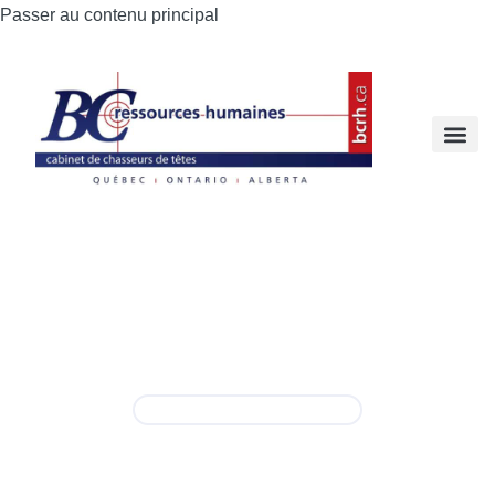
Passer au contenu principal
Directeur(trice) SSE
Permanent
,
Temps plein
Montérégie
info@bcrh.ca