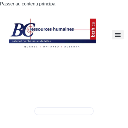
Passer au contenu principal
Directeur(trice)
marketing
Permanent
,
Temps plein
Montréal
info@bcrh.ca