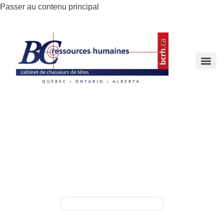
Passer au contenu principal
Directeur(trice) de
production –
Agroalimentaire
Permanent
,
Temps plein
St-Hyacinthe
info@bcrh.ca