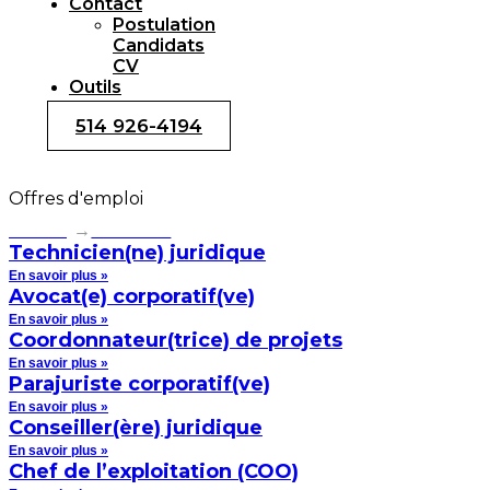
Contact
Postulation
Candidats
CV
Outils
514 926-4194
Offres d'emploi
Accueil
Candidats
Technicien(ne) juridique
En savoir plus »
Avocat(e) corporatif(ve)
En savoir plus »
Coordonnateur(trice) de projets
En savoir plus »
Parajuriste corporatif(ve)
En savoir plus »
Conseiller(ère) juridique
En savoir plus »
Chef de l’exploitation (COO)